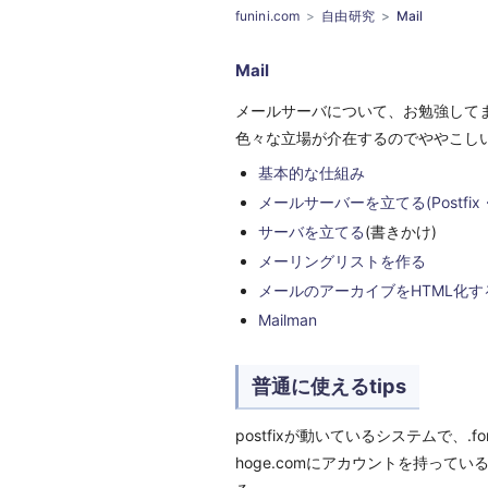
funini.com
自由研究
Mail
Mail
メールサーバについて、お勉強してま
色々な立場が介在するのでややこし
基本的な仕組み
メールサーバーを立てる(Postfi
サーバを立てる
(書きかけ)
メーリングリストを作る
メールのアーカイブをHTML化す
Mailman
普通に使えるtips
postfixが動いているシステムで、.
hoge.comにアカウントを持っているk