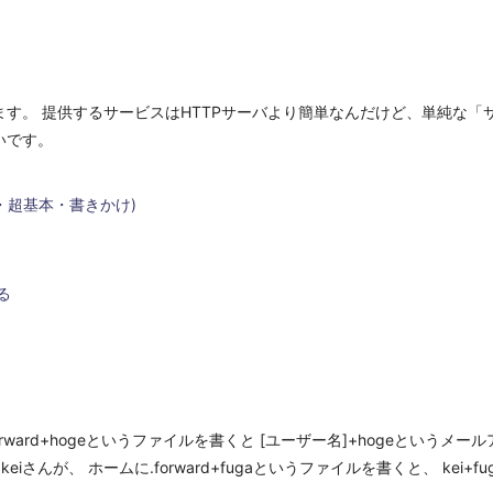
す。 提供するサービスはHTTPサーバより簡単なんだけど、単純な「
いです。
x・超基本・書きかけ)
る
forward+hogeというファイルを書くと [ユーザー名]+hogeというメ
eiさんが、 ホームに.forward+fugaというファイルを書くと、 kei+f