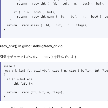
        return __recv_chk (__fd, __buf, __n, __bos0 (__buf), _
      if (__n > __bos0 (__buf))

        return __recv_chk_warn (__fd, __buf, __n, __bos0 (__bu
    }

  return __recv_alias (__fd, __buf, __n, __flags);

}

recv_chk() in glibc:: debug/recv_chk.c
引数をチェックしたのち、__recv() を呼んでいます。
ssize_t

recv_chk (int fd, void *buf, size_t n, size_t buflen, int flag
{

  if (n > buflen)

    __chk_fail ();

  return __recv (fd, buf, n, flags);
