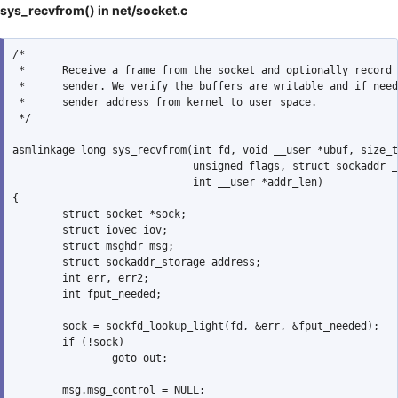
sys_recvfrom() in net/socket.c
/*

 *      Receive a frame from the socket and optionally record 
 *      sender. We verify the buffers are writable and if need
 *      sender address from kernel to user space.

 */

asmlinkage long sys_recvfrom(int fd, void __user *ubuf, size_t
                             unsigned flags, struct sockaddr _
                             int __user *addr_len)

{

        struct socket *sock;

        struct iovec iov;

        struct msghdr msg;

        struct sockaddr_storage address;

        int err, err2;

        int fput_needed;

        sock = sockfd_lookup_light(fd, &err, &fput_needed);

        if (!sock)

                goto out;

        msg.msg_control = NULL;
