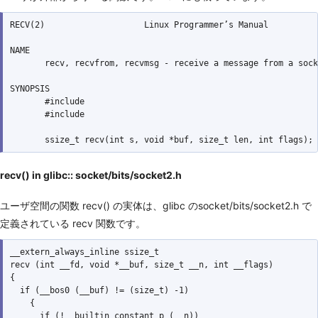
RECV(2)                    Linux Programmer’s Manual          
NAME

       recv, recvfrom, recvmsg - receive a message from a sock
SYNOPSIS

       #include 
       #include 
recv() in glibc:: socket/bits/socket2.h
ユーザ空間の関数 recv() の実体は、glibc のsocket/bits/socket2.h で
定義されている recv 関数です。
__extern_always_inline ssize_t

recv (int __fd, void *__buf, size_t __n, int __flags)

{

  if (__bos0 (__buf) != (size_t) -1)

    {

      if (!__builtin_constant_p (__n))
