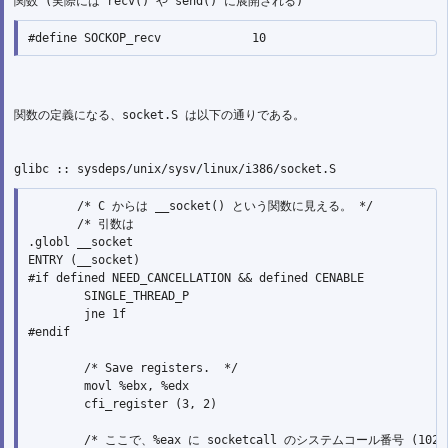
       /* C からは __socket() という関数に見える。 */

       /* 引数は 

.globl __socket

ENTRY (__socket)

#if defined NEED_CANCELLATION && defined CENABLE

        SINGLE_THREAD_P

        jne 1f

#endif

        /* Save registers.  */

        movl %ebx, %edx

        cfi_register (3, 2)

        /* ここで、%eax に socketcall のシステムコール番号 (102