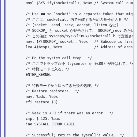
        movl $SYS_ify(socketcall), %eax /* System call numbe
        /* Use ## so `socket' is a separate token that might
        /* ここに、socketcall 内で分岐するための番号が入る */

        /* (socket, send, recv, accept, listen など)       */
        /* SOCKOP_ と socket が結合されて、 SOCKOP_recv みたい
        /* この値は sysdeps/sysv/linux/socketcall.h で定義さ
        movl $P(SOCKOP_,socket), %ebx   /* Subcode is first 
        lea 4(%esp), %ecx               /* Address of args i
        /* Do the system call trap.  */

        /* ここでトラップ命令 (sysenter か 0x80) が呼ばれて、*/

        /* 特権モードに入る。*/

        ENTER_KERNEL 

        /* 特権モードから戻ってきた後の処理。*/

        /* Restore registers.  */

        movl %edx, %ebx

        cfi_restore (3)

        /* %eax is < 0 if there was an error.  */

        cmpl $-125, %eax

        jae SYSCALL_ERROR_LABEL

        /* Successful; return the syscall's value.  */
