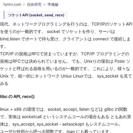
funini.com
自由研究
準備編
ソケットAPI (socket, send, recv)
現代、ネットワークプログラミングを行うのは、TCP/IPのソケットAPI
を使うのが一般的です。 socket でソケットを作り、サーバは
bind,listen でポートで待ち受け、クライアントは connect で接続しま
す。
TCP/IP の規格はRFCで決まっていますが、TCP/IP プログラミングの
規格はRFCでは決められていません。 でも、Unixりの場合は Posix ソ
ケットと呼ばれる規格を用いるのが一般的です。 これにより、様々な
Unix で、統一的にネットワーク Uniux Linuxでは、 sys_socket を見て
みる
libc の API, recv()
linux + x86 の環境では、socket, accept, listen などは glibc の関数
で、実体は socketcall というシステムコールの場合もある ともあれ実
体は、sys_accept, sys_socket - setsockopt もシステムコール。
ユーザが外部から呼べる関数です。man にも載っています。