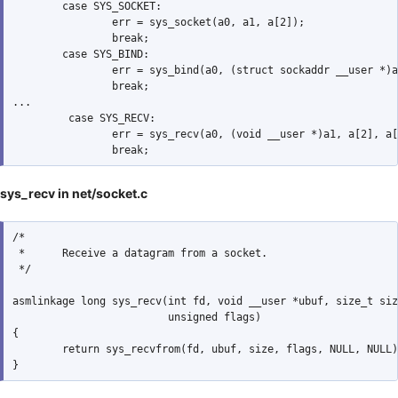
        case SYS_SOCKET:

                err = sys_socket(a0, a1, a[2]);

                break;

        case SYS_BIND:

                err = sys_bind(a0, (struct sockaddr __user *)a
                break;

...

         case SYS_RECV:

                err = sys_recv(a0, (void __user *)a1, a[2], a[
sys_recv in net/socket.c
/*

 *      Receive a datagram from a socket.

 */

asmlinkage long sys_recv(int fd, void __user *ubuf, size_t siz
                         unsigned flags)

{

        return sys_recvfrom(fd, ubuf, size, flags, NULL, NULL)