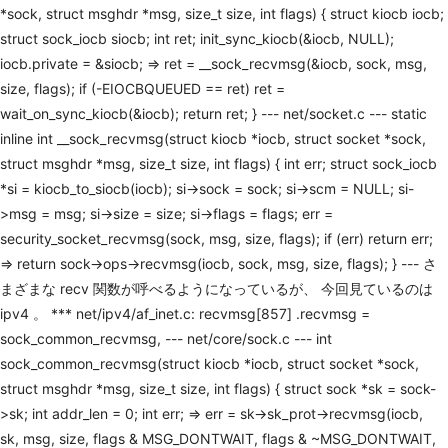
*sock, struct msghdr *msg, size_t size, int flags) { struct kiocb iocb;
struct sock_iocb siocb; int ret; init_sync_kiocb(&iocb, NULL);
iocb.private = &siocb; => ret = __sock_recvmsg(&iocb, sock, msg,
size, flags); if (-EIOCBQUEUED == ret) ret =
wait_on_sync_kiocb(&iocb); return ret; } --- net/socket.c --- static
inline int __sock_recvmsg(struct kiocb *iocb, struct socket *sock,
struct msghdr *msg, size_t size, int flags) { int err; struct sock_iocb
*si = kiocb_to_siocb(iocb); si->sock = sock; si->scm = NULL; si-
>msg = msg; si->size = size; si->flags = flags; err =
security_socket_recvmsg(sock, msg, size, flags); if (err) return err;
=> return sock->ops->recvmsg(iocb, sock, msg, size, flags); } --- さ
まざまな recv 関数が呼べるようになっているが、 今回見ているのは
ipv4 。 *** net/ipv4/af_inet.c: recvmsg[857] .recvmsg =
sock_common_recvmsg, --- net/core/sock.c --- int
sock_common_recvmsg(struct kiocb *iocb, struct socket *sock,
struct msghdr *msg, size_t size, int flags) { struct sock *sk = sock-
>sk; int addr_len = 0; int err; => err = sk->sk_prot->recvmsg(iocb,
sk, msg, size, flags & MSG_DONTWAIT, flags & ~MSG_DONTWAIT,