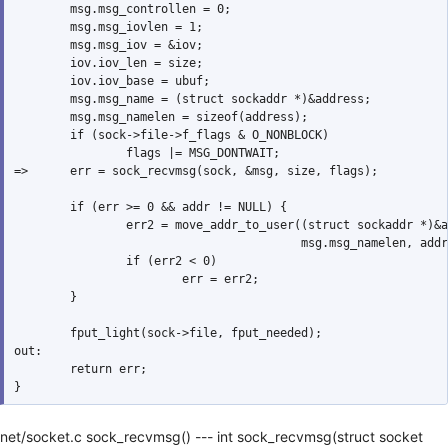
        msg.msg_controllen = 0;

        msg.msg_iovlen = 1;

        msg.msg_iov = &iov;

        iov.iov_len = size;

        iov.iov_base = ubuf;

        msg.msg_name = (struct sockaddr *)&address;

        msg.msg_namelen = sizeof(address);

        if (sock->file->f_flags & O_NONBLOCK)

                flags |= MSG_DONTWAIT;

=>      err = sock_recvmsg(sock, &msg, size, flags);

        if (err >= 0 && addr != NULL) {

                err2 = move_addr_to_user((struct sockaddr *)&a
                                         msg.msg_namelen, addr
                if (err2 < 0)

                        err = err2;

        }

        fput_light(sock->file, fput_needed);

out:

        return err;

net/socket.c sock_recvmsg() --- int sock_recvmsg(struct socket