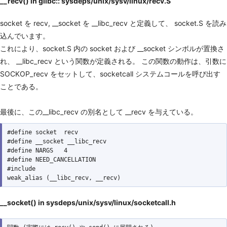
__recv() in glibc:: sysdeps/unix/sysv/linux/recv.S
socket を recv, __socket を __libc_recv と定義して、 socket.S を読み
込んでいます。
これにより、socket.S 内の socket および __socket シンボルが置換さ
れ、 __libc_recv という関数が定義される。 この関数の動作は、引数に
SOCKOP_recv をセットして、socketcall システムコールを呼び出す
ことである。
最後に、この__libc_recv の別名として __recv を与えている。
#define socket  recv

#define __socket __libc_recv

#define NARGS   4

#define NEED_CANCELLATION

#include 
__socket() in sysdeps/unix/sysv/linux/socketcall.h