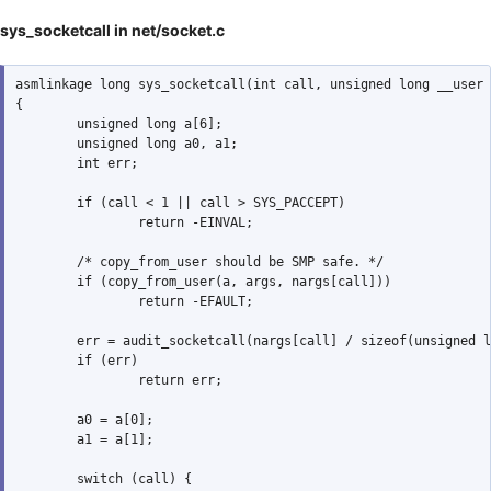
sys_socketcall in net/socket.c
asmlinkage long sys_socketcall(int call, unsigned long __user 
{

        unsigned long a[6];

        unsigned long a0, a1;

        int err;

        if (call < 1 || call > SYS_PACCEPT)

                return -EINVAL;

        /* copy_from_user should be SMP safe. */

        if (copy_from_user(a, args, nargs[call]))

                return -EFAULT;

        err = audit_socketcall(nargs[call] / sizeof(unsigned l
        if (err)

                return err;

        a0 = a[0];

        a1 = a[1];

        switch (call) {
