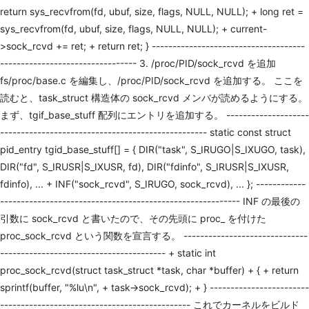
return sys_recvfrom(fd, ubuf, size, flags, NULL, NULL); + long ret =
sys_recvfrom(fd, ubuf, size, flags, NULL, NULL); + current-
>sock_rcvd += ret; + return ret; } -------------------------------------
--------------------------------- 3. /proc/PID/sock_rcvd を追加
fs/proc/base.c を編集し、/proc/PID/sock_rcvd を追加する。 ここを
読むと、task_struct 構造体の sock_rcvd メンバが読めるようにする。
まず、tgif_base_stuff 配列にエントリを追加する。 --------------------
-------------------------------------------------- static const struct
pid_entry tgid_base_stuff[] = { DIR("task", S_IRUGO|S_IXUGO, task),
DIR("fd", S_IRUSR|S_IXUSR, fd), DIR("fdinfo", S_IRUSR|S_IXUSR,
fdinfo), ... + INF("sock_rcvd", S_IRUGO, sock_rcvd), ... }; ------------
---------------------------------------------------------- INF の最後の
引数に sock_rcvd と書いたので、その先頭に proc_ を付けた
proc_sock_rcvd という関数を宣言する。 ------------------------------
---------------------------------------- + static int
proc_sock_rcvd(struct task_struct *task, char *buffer) + { + return
sprintf(buffer, "%lu\n", + task->sock_rcvd); + } ------------------------
---------------------------------------------- これでカーネルをビルド