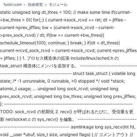
funini.com
自由研究
モジュール
static unsigned long dt_thres = 100; // make some time if(currnet-
>bw_thres > 0){ for(;;) { current->sock_rcvd += ret; dt = jiffies -
current->prev_jiffies; bw = (current->sock_rcvd - current-
>prev_sock_rcvd) / dt; if(bw >= current->bw_thres){
schedule_timeout(100); continue; } break; } if(dt < dt_thres){
current->rcvd_sock_rcvd = current->sock_rcvd; current->prev_jiffies
= jiffies; } } 1. プロセス構造体の拡張 include/linux/sched.h の
task_struct 構造体にメンバを追加する。 -------------------------------
--------------------------------------- struct task_struct { volatile long
state; /* -1 unrunnable, 0 runnable, >0 stopped */ void *stack;
atomic_t usage; ... unsigned long sock_rcvd; unsigned long
prev_sock_rcvd; unsigned long bw_thres; unsigned long prev_jiffies;
}; ----------------------------------------------------------------------
TODO: sock_rcvd の初期化 2. recv() が呼ばれるたびに、受信量を更
新 net/socket.c の sys_recv() を編集。 --------------------------------
-------------------------------------- asmlinkage long sys_recv(int fd,
void __user *ubuf, size_t size, unsigned flags) { // コメントアウト //