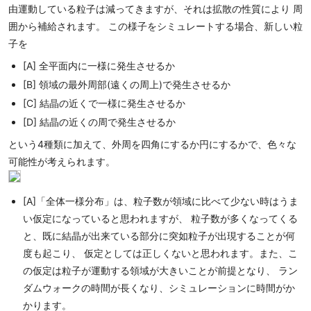
由運動している粒子は減ってきますが、それは拡散の性質により 周
囲から補給されます。 この様子をシミュレートする場合、新しい粒
子を
[A] 全平面内に一様に発生させるか
[B] 領域の最外周部(遠くの周上)で発生させるか
[C] 結晶の近くで一様に発生させるか
[D] 結晶の近くの周で発生させるか
という4種類に加えて、外周を四角にするか円にするかで、色々な
可能性が考えられます。
[A]「全体一様分布」は、粒子数が領域に比べて少ない時はうま
い仮定になっていると思われますが、 粒子数が多くなってくる
と、既に結晶が出来ている部分に突如粒子が出現することが何
度も起こり、 仮定としては正しくないと思われます。また、こ
の仮定は粒子が運動する領域が大きいことが前提となり、 ラン
ダムウォークの時間が長くなり、シミュレーションに時間がか
かります。