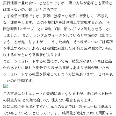
実行速度の兼ね合い…となるのですが、 遅い方法が必ずしも正確と
は限らないのが難しいところです、
まず粒子の運動ですが、実際には様々な粒子に衝突して「不規則
な」運動をします。 この不規則さを計算機上で実現するため、 今
回は時間1ステップごとにX軸、Y軸に沿って1マス運動させることに
しました。 また、ランダムウォークをしていると領域の外に出てし
まうことが起こりますが、 こうした場合、その粒子については追跡
を中止するのか、あるいは右端に到達した分子は 反対側の壁から出
現するのかという選択肢があります。
また、シミュレートする範囲についても、結晶が小さいうちは結晶
からあまりに離れた部分での 粒子の運動はあまり意味が無いため、
シミュレートする範囲を限定してしまう方法もあります。 これを表
したのが下図です。
この方法はシミュレートが劇的に速くなりますが、後に述べる粒子
の発生方法 との兼ね合いで、使えない場合もあります。
次に出現させる場所ですが、元々の仮定では「粒子は一様に低密度
で分布している」となっています。 結晶化が進むにつれて周囲を自