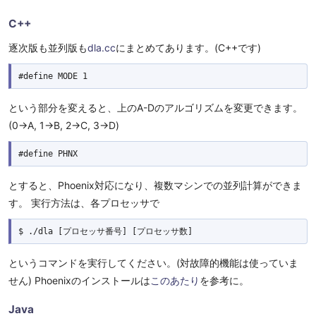
C++
逐次版も並列版も
dla.cc
にまとめてあります。(C++です)
#define MODE 1
という部分を変えると、上のA-Dのアルゴリズムを変更できます。
(0->A, 1->B, 2->C, 3->D)
#define PHNX
とすると、Phoenix対応になり、複数マシンでの並列計算ができま
す。 実行方法は、各プロセッサで
$ ./dla [プロセッサ番号] [プロセッサ数]
というコマンドを実行してください。(対故障的機能は使っていま
せん) Phoenixのインストールは
このあたり
を参考に。
Java