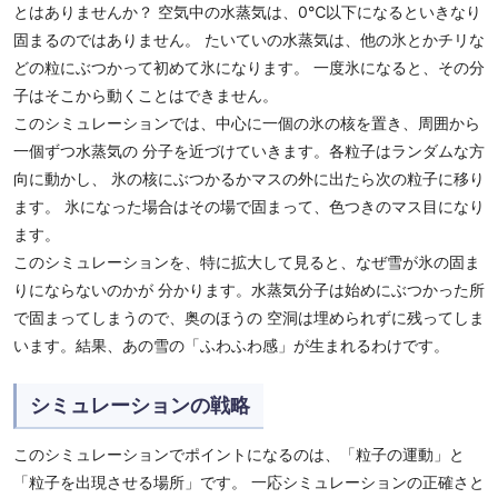
とはありませんか？ 空気中の水蒸気は、0℃以下になるといきなり
固まるのではありません。 たいていの水蒸気は、他の氷とかチリな
どの粒にぶつかって初めて氷になります。 一度氷になると、その分
子はそこから動くことはできません。
このシミュレーションでは、中心に一個の氷の核を置き、周囲から
一個ずつ水蒸気の 分子を近づけていきます。各粒子はランダムな方
向に動かし、 氷の核にぶつかるかマスの外に出たら次の粒子に移り
ます。 氷になった場合はその場で固まって、色つきのマス目になり
ます。
このシミュレーションを、特に拡大して見ると、なぜ雪が氷の固ま
りにならないのかが 分かります。水蒸気分子は始めにぶつかった所
で固まってしまうので、奥のほうの 空洞は埋められずに残ってしま
います。結果、あの雪の「ふわふわ感」が生まれるわけです。
シミュレーションの戦略
このシミュレーションでポイントになるのは、「粒子の運動」と
「粒子を出現させる場所」です。 一応シミュレーションの正確さと