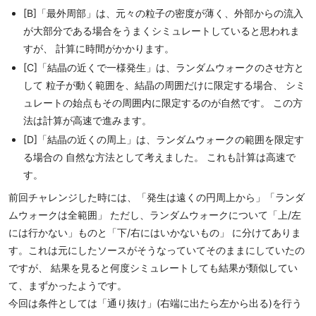
[B]「最外周部」は、元々の粒子の密度が薄く、外部からの流入
が大部分である場合をうまくシミュレートしていると思われま
すが、 計算に時間がかかります。
[C]「結晶の近くで一様発生」は、ランダムウォークのさせ方と
して 粒子が動く範囲を、結晶の周囲だけに限定する場合、 シミ
ュレートの始点もその周囲内に限定するのが自然です。 この方
法は計算が高速で進みます。
[D]「結晶の近くの周上」は、ランダムウォークの範囲を限定す
る場合の 自然な方法として考えました。 これも計算は高速で
す。
前回チャレンジした時には、「発生は遠くの円周上から」「ランダ
ムウォークは全範囲」 ただし、ランダムウォークについて「上/左
には行かない」ものと「下/右にはいかないもの」 に分けてありま
す。これは元にしたソースがそうなっていてそのままにしていたの
ですが、 結果を見ると何度シミュレートしても結果が類似してい
て、まずかったようです。
今回は条件としては「通り抜け」(右端に出たら左から出る)を行う