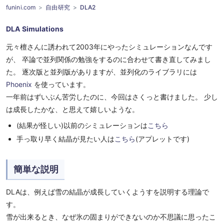
funini.com
自由研究
DLA2
DLA Simulations
元々檀さんに誘われて2003年にやったシミュレーションなんです
が、 卒論で並列関係の勉強をするのに合わせて書き直してみまし
た。 逐次版と並列版がありますが、並列化のライブラリには
Phoenix
を使っています。
一年前はずいぶん苦労したのに、今回はさくっと書けました。 少し
は成長したかな、と思えて嬉しいような。
(結果が怪しい)以前のシミュレーションは
こちら
手っ取り早く結晶が見たい人は
こちら
(アプレットです)
簡単な説明
DLAは、例えば雪の結晶が成長していくようすを説明する理論で
す。
雪が出来るとき、なぜ氷の固まりができないのか不思議に思ったこ