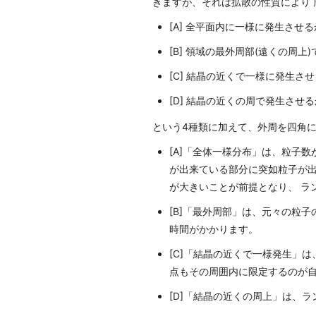
きますが、それは拡散の性質により 
[A] 全平面内に一様に発生させる
[B] 領域の最外周部(遠くの周上
[C] 結晶の近くで一様に発生さ
[D] 結晶の近くの周で発生させる
という4種類に加えて、外周を四角
[A]「全体一様分布」は、粒子
が出来ている部分に突如粒子が出
が大きいことが前提となり、 ラ
[B]「最外周部」は、元々の粒
時間がかかります。
[C]「結晶の近くで一様発生」
点もその周囲内に限定するのが自
[D]「結晶の近くの周上」は、