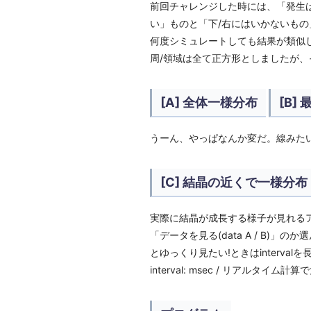
前回チャレンジした時には、「発生
い」ものと「下/右にはいかないもの
何度シミュレートしても結果が類似し
周/領域は全て正方形としましたが
[A] 全体一様分布
[B]
うーん、やっぱなんか変だ。線みた
[C] 結晶の近くで一様分布
実際に結晶が成長する様子が見れるアプレット
「データを見る(data A / B)」
とゆっくり見たい!ときはintervalを長くして下さい。 
interval: msec / リアル