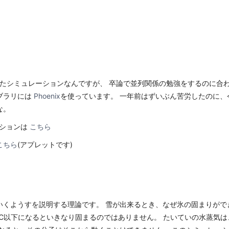
ったシミュレーションなんですが、 卒論で並列関係の勉強をするのに合
ブラリには
Phoenix
を使っています。 一年前はずいぶん苦労したのに、
な。
ーションは
こちら
こちら
(アプレットです)
いくようすを説明する理論です。 雪が出来るとき、なぜ氷の固まりが
0℃以下になるといきなり固まるのではありません。 たいていの水蒸気