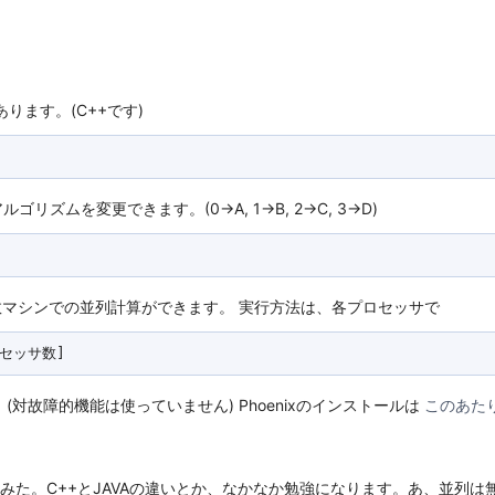
ります。(C++です)
ムを変更できます。(0->A, 1->B, 2->C, 3->D)
複数マシンでの並列計算ができます。 実行方法は、各プロセッサで
対故障的機能は使っていません) Phoenixのインストールは
このあた
みた。C++とJAVAの違いとか、なかなか勉強になります。あ、並列は無