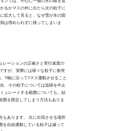
ションでは、中心に一個の氷の核を置
つかるかマスの外に出たら次の粒子に
特に拡大して見ると、なぜ雪が氷の固
空洞は埋められずに残ってしまいま
ュレーションの正確さと実行速度の
動ですが、実際には様々な粒子に衝突
軸、Y軸に沿って1マス運動させること
場合、その粒子については追跡を中止
シミュレートする範囲についても、結
範囲を限定してしまう方法もありま
合もあります。 次に出現させる場所
囲を自由運動している粒子は減って