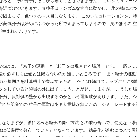
になると、その分子はそこから動くことはできません。 このシミュレー
子を近づけていきます。各粒子はランダムな方向に動かし、 氷の核にぶ
場で固まって、色つきのマス目になります。 このシミュレーションを、
。水蒸気分子は始めにぶつかった所で固まってしまうので、奥のほうの 
が生まれるわけです。
なるのは、「粒子の運動」と「粒子を出現させる場所」です。 一応シミ
方法が必ずしも正確とは限らないのが難しいところです、 まず粒子の運
の不規則さを計算機上で実現するため、 今回は時間1ステップごとにX
ークをしていると領域の外に出てしまうことが起こりますが、 こうした
分子は 反対側の壁から出現するのかという選択肢があります。 また、
離れた部分での 粒子の運動はあまり意味が無いため、シミュレートする
くなりますが、後に述べる粒子の発生方法 との兼ね合いで、使えない場
様に低密度で分布している」となっています。 結晶化が進むにつれて周